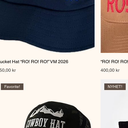
Hurtigvisning
ucket Hat “RO! RO! RO!” VM 2026
“RO! RO! RO
ris
Pris
50,00 kr
400,00 kr
Favorite!
NYHET!