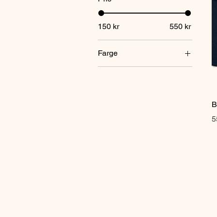
150 kr
550 kr
Farge
B
P
5