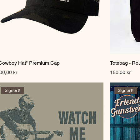
Hurtigvisning
Cowboy Hat" Premium Cap
Totebag - Ro
ris
Pris
00,00 kr
150,00 kr
Signert!
Signert!