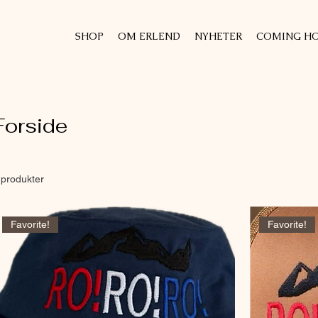
SHOP
OM ERLEND
NYHETER
COMING HO
Forside
 produkter
Favorite!
Favorite!