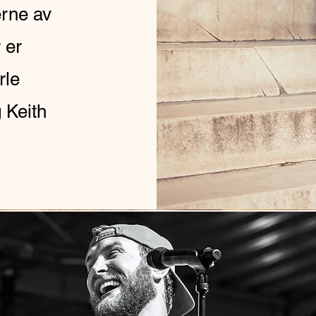
erne av
r er
rle
 Keith