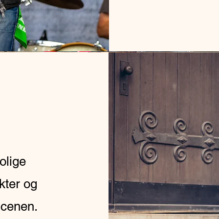
rolige
kter og
scenen.