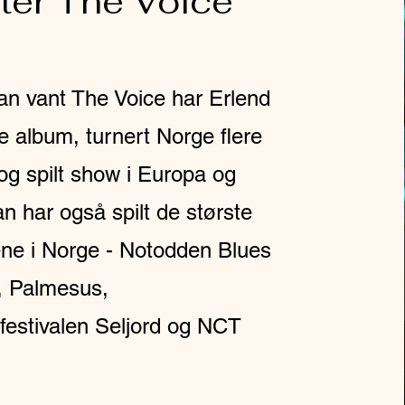
ter The Voice
an vant The Voice har Erlend
tre album, turnert Norge flere
og spilt show i Europa og
n har også spilt de største
lene i Norge - Notodden Blues
l, Palmesus,
festivalen Seljord og NCT