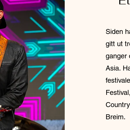
Et
Siden h
gitt ut 
ganger 
Asia. Ha
festiva
Festiva
Country
Breim.