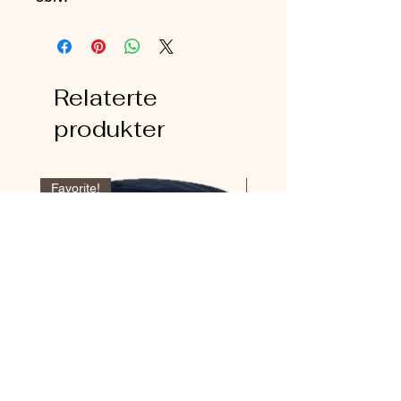
Relaterte
produkter
Favorite!
Favorite!