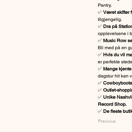
Pantry.
✅ 
Været skifter 
tilgjengelig.
✅ 
Dra på Statio
opplevelsene i 
✅ 
Music Row ser
Bli med på en gu
✅ 
Hvis du vil mø
er perfekte stede
✅ 
Mange kjente c
dagstur hit kan
✅ 
Cowboyboots e
✅ 
Outlet-shoppi
✅ 
Unike Nashvil
Record Shop.
✅ 
De fleste buti
Previous