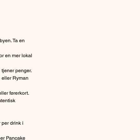
 byen. Ta en 
or en mer lokal 
 tjener penger.
é eller Ryman 
ller førerkort.
tentisk 
per drink i 
ller Pancake 