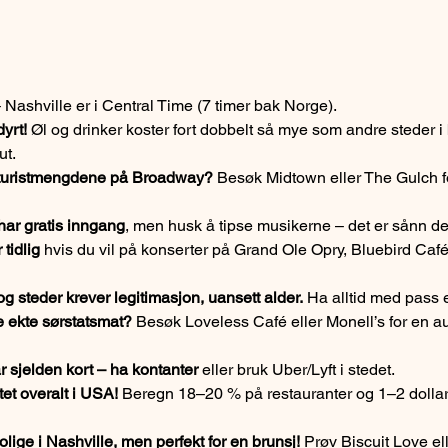
– Nashville er i Central Time (7 timer bak Norge).
yrt!
 Øl og drinker koster fort dobbelt så mye som andre steder i
ut.
 turistmengdene på Broadway?
 Besøk Midtown eller The Gulch f
ar gratis inngang
, men husk å tipse musikerne – det er sånn de
 tidlig
 hvis du vil på konserter på Grand Ole Opry, Bluebird Caf
g steder krever legitimasjon, uansett alder.
 Ha alltid med pass e
e ekte sørstatsmat?
 Besøk Loveless Café eller Monell’s for en au
ar sjelden kort – ha kontanter
 eller bruk Uber/Lyft i stedet.
tet overalt i USA!
 Beregn 18–20 % på restauranter og 1–2 dollar 
lige i Nashville, men perfekt for en brunsj!
 Prøv Biscuit Love e