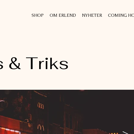
SHOP
OM ERLEND
NYHETER
COMING HO
 & Triks