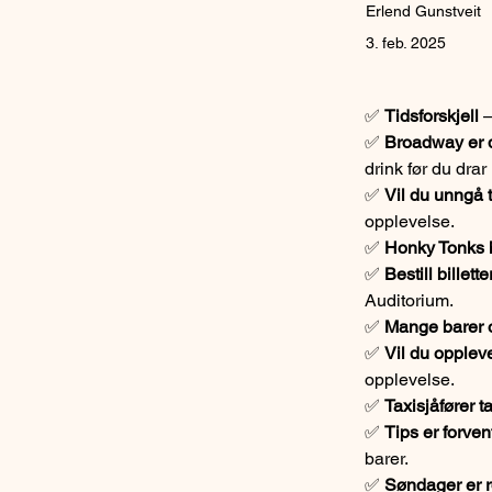
Erlend Gunstveit
3. feb. 2025
✅ 
Tidsforskjell
 
✅ 
Broadway er d
drink før du drar 
✅ 
Vil du unngå
opplevelse.
✅ 
Honky Tonks h
✅ 
Bestill billetter
Auditorium.
✅ 
Mange barer o
✅ 
Vil du opplev
opplevelse.
✅ 
Taxisjåfører t
✅ 
Tips er forven
barer.
✅ 
Søndager er ro