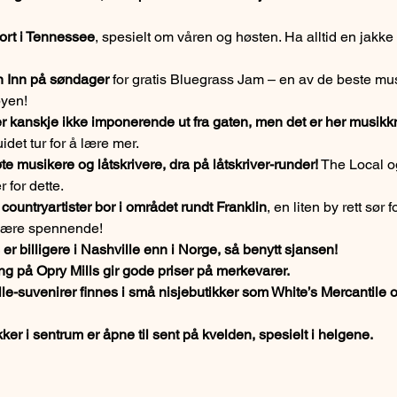
fort i Tennessee
, spesielt om våren og høsten. Ha alltid en jakke 
n Inn på søndager
 for gratis Bluegrass Jam – en av de beste mu
byen!
 kanskje ikke imponerende ut fra gaten, men det er her musikk
idet tur for å lære mer.
te musikere og låtskrivere, dra på låtskriver-runder!
 The Local o
r for dette.
ountryartister bor i området rundt Franklin
, en liten by rett sør 
 være spennende!
r billigere i Nashville enn i Norge, så benytt sjansen!
ng på Opry Mills gir gode priser på merkevarer.
le-suvenirer finnes i små nisjebutikker som White’s Mercantile 
kker i sentrum er åpne til sent på kvelden, spesielt i helgene.