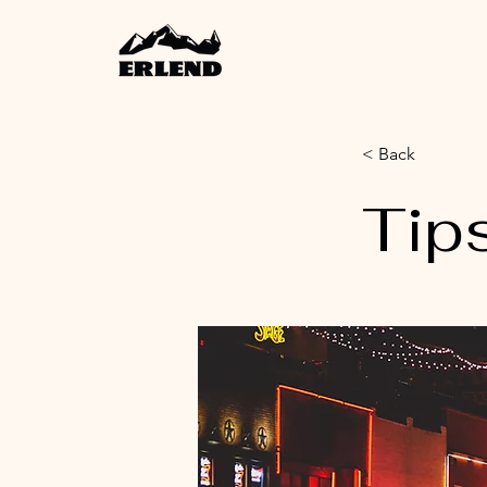
< Back
Tips