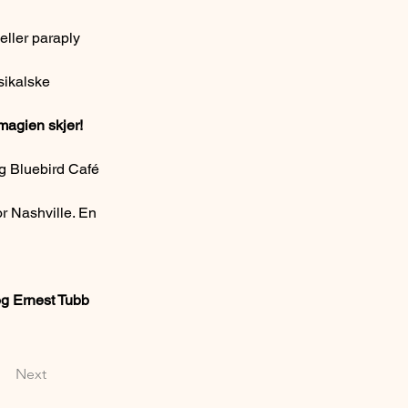
eller paraply 
sikalske 
magien skjer!
g Bluebird Café 
for Nashville. En 
og Ernest Tubb 
Next