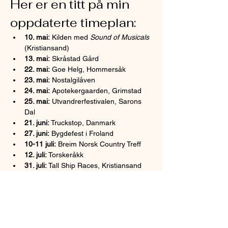
Her er en titt på min 
oppdaterte timeplan:
10. mai:
 Kilden med 
Sound of Musicals
(Kristiansand)
13. mai:
 Skråstad Gård
22. mai:
 Goe Helg, Hommersåk
23. mai:
 Nostalgilåven
24. mai:
 Apotekergaarden, Grimstad
25. mai:
 Utvandrerfestivalen, Sarons 
Dal
21. juni:
 Truckstop, Danmark
27. juni:
 Bygdefest i Froland
10-11 juli:
 Breim Norsk Country Treff
12. juli:
 Torskeråkk
31. juli:
 Tall Ship Races, Kristiansand
1-3 august:
 Coming Home Country 
Festival
16. august:
 Høyt og Vilt, Eikerapen
Og det er ikke alt – det vil bli annonsert 
enda flere datoer snart!