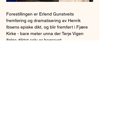
Forestillingen er Erlend Gunstveits 
fremføring og dramatisering av Henrik 
Ibsens episke dikt, og blir fremført i Fjære 
Kirke - bare meter unna der Terje Vigen 
ifølge diktet selv er begravet.
Erlend Gunstveit er for de fleste kjent som 
artist, etter at han vant The Voice på TV.
Midt i en hektisk festivalsommer legger han 
sangen på hylla noen kvelder for å 
dramatisere det over 150 år gamle diktet 
om den gråsprengte mann fra den ytterste 
nøgne ø - ikke langt fra der Erlend selv 
vokste opp. 
Fortellingen om hungersnød og offer, hat 
og tilgivelse er fortsatt brennende aktuell.
Vær tidlig ute, alle forestillingene har 
tidligere vært utsolgt! 