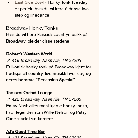
East Side Bowl
 - Honky Tonk Tuesday 
er perfekt hvis du vil lære å danse two-
step og linedance
Broadway Honky Tonks 
Hvis du vil høre klassisk countrymusikk på 
Broadway, gjelder disse stedene:
Robert’s Western World
📍 
416 Broadway, Nashville, TN 37203
Et ikonisk honky-tonk på Broadway kjent for 
tradisjonell country, live musikk hver dag og 
deres berømte “Recession Special”.
Tootsies Orchid Lounge
📍 
422 Broadway, Nashville, TN 37203
En av Nashvilles mest kjente honky-tonks, 
hvor legender som Willie Nelson og Patsy 
Cline startet sin karriere.
AJ’s Good Time Bar
📍 
421 Broadway, Nashville, TN 37203