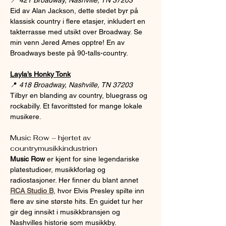
Eid av Alan Jackson, dette stedet byr på 
klassisk country i flere etasjer, inkludert en 
takterrasse med utsikt over Broadway. Se 
min venn Jered Ames opptre! En av 
Broadways beste på 90-talls-country.
Layla’s Honky Tonk
📍 
418 Broadway, Nashville, TN 37203
Tilbyr en blanding av country, bluegrass og 
rockabilly. Et favorittsted for mange lokale 
musikere.
Music Row – hjertet av 
countrymusikkindustrien
Music Row
 er kjent for sine legendariske 
platestudioer, musikkforlag og 
radiostasjoner. Her finner du blant annet 
RCA Studio B
, hvor Elvis Presley spilte inn 
flere av sine største hits. En guidet tur her 
gir deg innsikt i musikkbransjen og 
Nashvilles historie som musikkby.