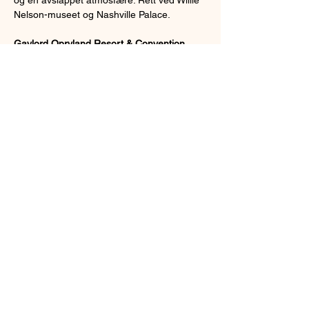
Nelson-museet og Nashville Palace. 
Gaylord Opryland Resort & Convention 
Center
Dette er et av de mest imponerende 
hotellene i Nashville og en opplevelse i seg 
selv! 
Gaylord Opryland
 har enorme 
innendørs hager, fossefall, elver med 
båtturer og mange restauranter. Selv om 
du ikke bor her, kan du gå innom for å 
utforske området.
Keepin' it Country - in Nashville!
Gjennom uka er det mange gratis og ikke 
gratis konserter i Nashville! Dette er 
happeningene med størst musikalsk kvalitet 
hvis du ønsker COUNTRY.
Sunday
Becky Hinson & The Nashville Palace Band 
@ The Nashville Palace 5pm-9pm