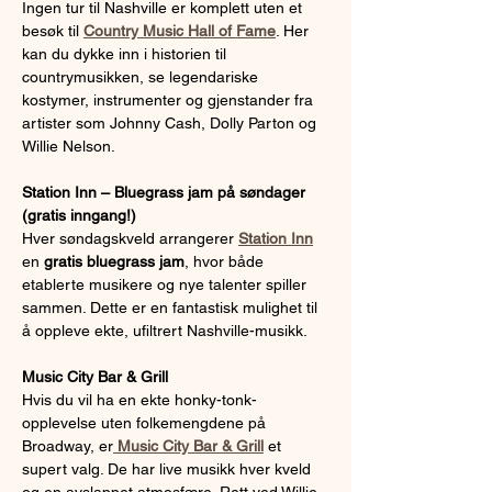
Ingen tur til Nashville er komplett uten et 
besøk til 
Country Music Hall of Fame
. Her 
kan du dykke inn i historien til 
countrymusikken, se legendariske 
kostymer, instrumenter og gjenstander fra 
artister som Johnny Cash, Dolly Parton og 
Willie Nelson.
Station Inn – Bluegrass jam på søndager 
(gratis inngang!)
Hver søndagskveld arrangerer 
Station Inn
en 
gratis bluegrass jam
, hvor både 
etablerte musikere og nye talenter spiller 
sammen. Dette er en fantastisk mulighet til 
å oppleve ekte, ufiltrert Nashville-musikk.
Music City Bar & Grill
Hvis du vil ha en ekte honky-tonk-
opplevelse uten folkemengdene på 
Broadway, er
Music City Bar & Grill
 et 
supert valg. De har live musikk hver kveld 
og en avslappet atmosfære. Rett ved Willie 