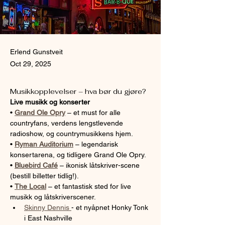
Erlend Gunstveit
Oct 29, 2025
Musikkopplevelser – hva bør du gjøre?
Live musikk og konserter
• 
Grand Ole Opry
 – et must for alle 
countryfans, verdens lengstlevende 
radioshow, og countrymusikkens hjem.
• 
Ryman Auditorium
 – legendarisk 
konsertarena, og tidligere Grand Ole Opry.
• 
Bluebird Café
 – ikonisk låtskriver-scene 
(bestill billetter tidlig!).
• 
The Local
 – et fantastisk sted for live 
musikk og låtskriverscener.
Skinny Dennis 
- et nyåpnet Honky Tonk 
i East Nashville